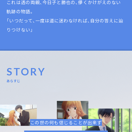
これは透の両親、今日子と勝也の、儚くかけがえのない
軌跡の物語。
「いつだって、一度は道に迷わなければ、自分の答えに辿
りつけない」
STORY
あらすじ
この世の何も信じることが出来ず