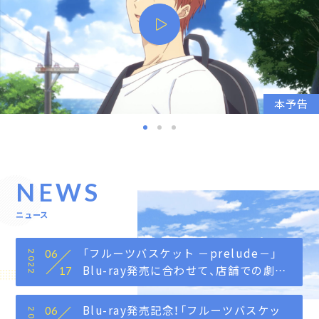
本予告
NEWS
ニュース
「フルーツバスケット －prelude－」
06
2022
Blu-ray発売に合わせて、店舗での劇場
17
販売グッズの発売が決定！
Blu-ray発売記念！「フルーツバスケッ
06