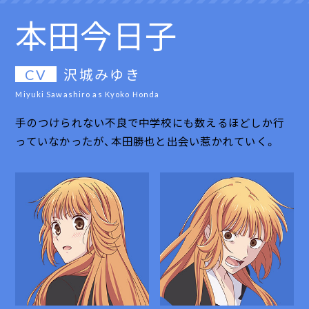
草摩 夾
本田今日子
本田勝也
本田 透
草摩由希
草摩 夾
本田今日子
CV
CV
CV
CV
CV
CV
CV
内田雄馬
沢城みゆき
細谷佳正
石見舞菜香
島﨑信長
内田雄馬
沢城みゆき
Yuma Uchida as Kyo Soma
Miyuki Sawashiro as Kyoko Honda
Yoshimasa Hosoya as Katsuya Honda
Manaka Iwami as Tohru Honda
Nobunaga Shimazaki as Yuki Soma
Yuma Uchida as Kyo Soma
Miyuki Sawashiro as Kyoko Honda
地元で受かった高校へは行かず、山で修行をしていた。
手のつけられない不良で中学校にも数えるほどしか行
今日子の学校に教育実習生として赴任。今日子のことを
都立海原高校に通う学生。父親は早くに他界、母親も交
透の同級生。眉目秀麗なうえにスポーツ万能、ファンク
地元で受かった高校へは行かず、山で修行をしていた。
手のつけられない不良で中学校にも数えるほどしか行
その理由は、ライバル視する由希を倒すため。だが、草
っていなかったが、本田勝也と出会い惹かれていく。
「眉無しさん」と呼び、昼休みは一緒に過ごす関係に。
通事故で亡くしたことからテントで一人暮らしをして
ラブまで存在する。クラスメイトからは王子と呼ばれて
その理由は、ライバル視する由希を倒すため。だが、草
っていなかったが、本田勝也と出会い惹かれていく。
摩家当主の言いつけで紫呉の家に居候することとなり、
いる。だが、家事の腕を買われて同級生の草摩由希、そ
いるものの、掃除や片付けは大の苦手で料理のセンスも
摩家当主の言いつけで紫呉の家に居候することとなり、
さらには透達と同じ海原高校に編入させられてしまう。
して由希を敵視する草摩夾と一緒に生活することとな
まるでない。現在は親戚である草摩紫呉の家に住んでい
さらには透達と同じ海原高校に編入させられてしまう。
短気だが、根は優しい。
る。天然でズレているところもあるが、常にひたむきで
る。
短気だが、根は優しい。
心優しい性格。