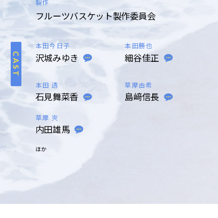
製作
フルーツバスケット製作委員会
本田今日子
本田勝也
沢城みゆき
細谷佳正
CAST
本田 透
草摩由希
石見舞菜香
島﨑信長
草摩 夾
内田雄馬
ほか