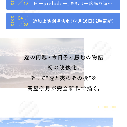
2022
ト －prelude－」をもう一度振り返ろ
13
うキャンペーン
04
2022
追加上映劇場決定！（4月26日12時更新）
26