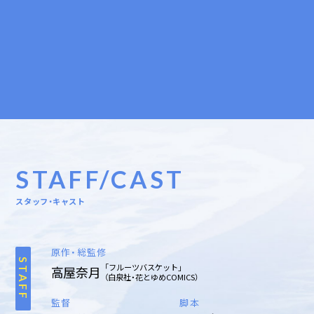
STAFF/CAST
スタッフ・キャスト
原作・総監修
STAFF
「フルーツバスケット」
高屋奈月
（白泉社・花とゆめCOMICS）
監督
脚本