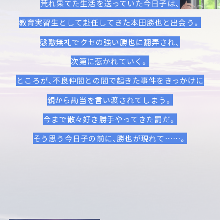
荒れ果てた生活を送っていた今日子は、
教育実習生として赴任してきた本田勝也と出会う。
慇懃無礼でクセの強い勝也に翻弄され、
次第に惹かれていく。
ところが、不良仲間との間で起きた事件をきっかけに
親から勘当を言い渡されてしまう。
今まで散々好き勝手やってきた罰だ。
そう思う今日子の前に、勝也が現れて……。