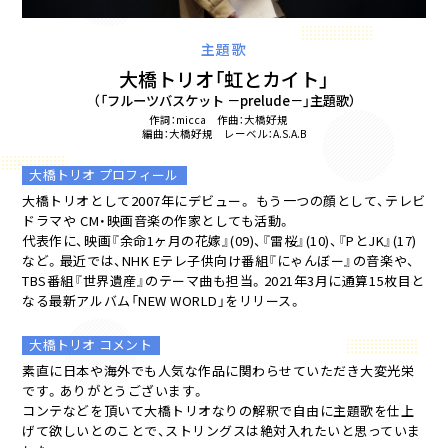
主題歌
大橋トリオ「虹とカイト」
（「フルーツバスケット －prelude－」主題歌）
作詞：micca 作曲：大橋好規
編曲：大橋好規 レーベル：A.S.A.B
大橋トリオ プロフィール
大橋トリオとして2007年にデビュー。 もう一つの顔として、テレビ
ドラマや CM・映画音楽の作家としても活動。
代表作に、映画『余命1ヶ月の花嫁』(09)、『雷桜』(10)、『PとJK』(17)
など。最近では、NHK Eテレ子供向け番組『にゃんぼー』の音楽や、
TBS番組『世界遺産』のテーマ曲も担当。2021年3月に通算15枚目と
なる最新アルバム「NEW WORLD」をリリース。
大橋トリオ コメント
素直に日本や海外でも人気な作品に関わらせていただき大変光栄
です。ありがとうございます。
コンテなどを頂いて大橋トリオなりの解釈で自由に主題歌を仕上
げて欲しいとのことで、ストリングスは絶対入れたいと思っていま