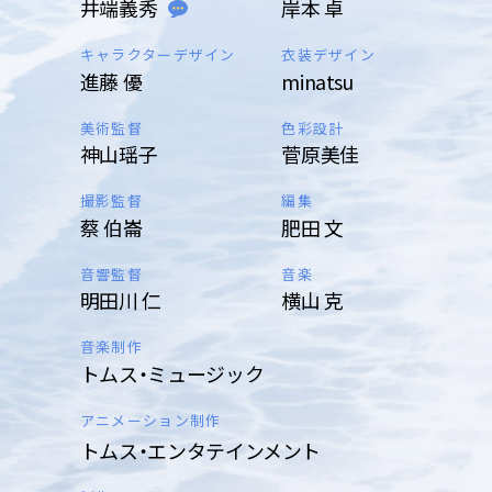
井端義秀
岸本 卓
キャラクターデザイン
衣装デザイン
進藤 優
minatsu
美術監督
色彩設計
神山瑶子
菅原美佳
撮影監督
編集
蔡 伯崙
肥田 文
音響監督
音楽
明田川 仁
横山 克
音楽制作
トムス・ミュージック
アニメーション制作
トムス・エンタテインメント