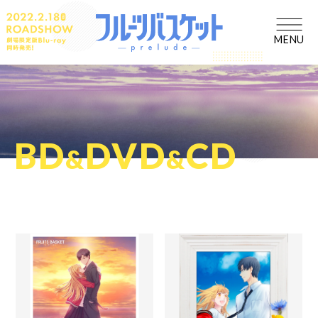
MENU
BD
DVD
CD
&
&