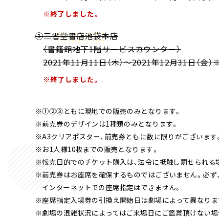
※終了しました。
③三省堂書店池袋本店
（書籍館地下1階サービスカウンター）
2021年11月11日（木）～2021年12月31日（金
※終了しました。
※①②③ともに現地での販売のみとなります。
※前売券のデザインは1種類のみとなります。
※A3クリアポスター、前売券ともに数に限りがございます
※お1人様10枚までの販売となります。
※転売目的でのチケット購入は、法令に抵触し罰せられる
※前売券はお座席を確保するものではございません。必ず、
インターネットでの座席指定はできません。
※座席指定入場券の引換え開始日は劇場によって異なりま
※劇場の混雑状況によってはご来場日にご鑑賞頂けない場