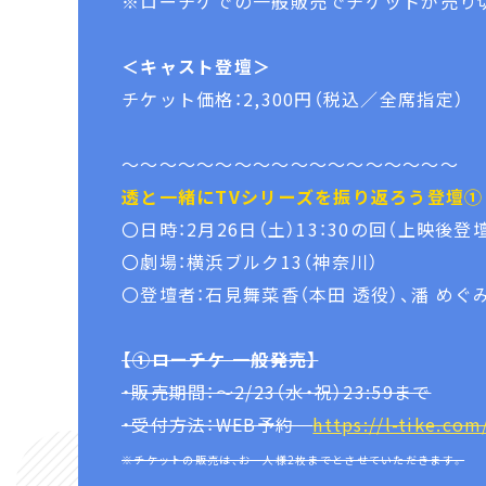
※ローチケでの一般販売でチケットが売り切
＜キャスト登壇＞
チケット価格：2,300円（税込／全席指定）
～～～～～～～～～～～～～～～～～～
透と一緒にTVシリーズを振り返ろう登壇①
〇日時：2月26日（土）13：30の回（上映後登
〇劇場：横浜ブルク13（神奈川）
〇登壇者：石見舞菜香（本田 透役）、潘 めぐ
【①ローチケ 一般発売】
・販売期間：～2/23（水・祝）23:59まで
・受付方法：WEB予約
https://l-tike.com
※チケットの販売は、お一人様2枚までとさせていただきます。