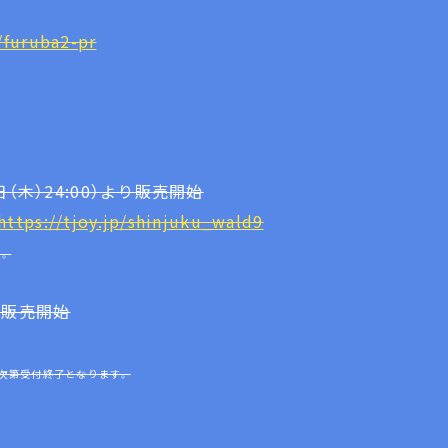
/furuba2-pr
日（木）24:00）より販売開始
https://tjoy.jp/shinjuku_wald9
す。
り販売開始
次第受付終了となります。