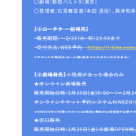
〇劇場：新宿バルト9（東京）
〇登壇者：石見舞菜香（本田 透役）、興津和
【②ローチケ 一般発売】
・販売期間：～2/23（水・祝）23:59まで
・受付方法：WEB予約
https://l-tike.com
※チケットの販売は、お一人様2枚までとさせていただきます。
【②劇場発売】
※残席があった場合のみ
★オンライン劇場販売
販売開始日時：2月25日(金)0：00～（＝2月24
オンラインチケット予約システムKINEZO：
※KINEZOをご利用いただくには事前に無料の会員登録が必要で
★窓口販売
販売開始日時：2月25日（金）の劇場OPEN