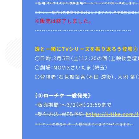
※劇場OPENは決まり次第劇場ホームページでお知らせ致します。
※チケット販売は先着順での受付となりますので、予定枚数に達し
※販売は終了しました。
～～～～～～～～～～～～～～～～～～
透と一緒にTVシリーズを振り返ろう登壇③
〇日時：3月5日（土）12：20の回（上映後登壇
〇劇場：MOVIXさいたま（埼玉）
〇登壇者：石見舞菜香（本田 透役）、大地 葉
【③ローチケ 一般発売】
・販売期間：～3/2（水）23:59まで
・受付方法：WEB予約
https://l-tike.com/
※チケットの販売は、お一人様2枚までとさせていただきます。