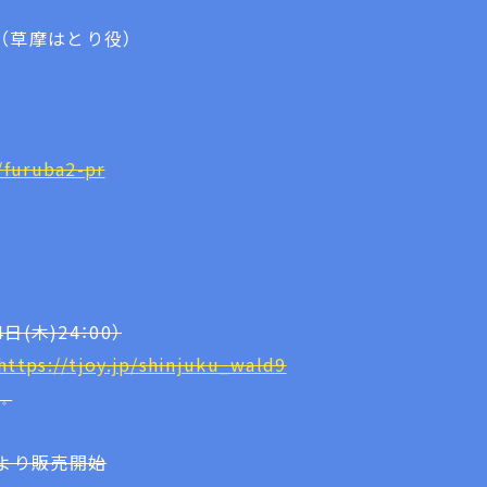
幸（草摩はとり役）
/furuba2-pr
日(木)24：00）
https://tjoy.jp/shinjuku_wald9
す。
時より販売開始