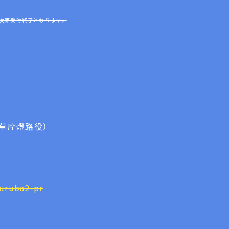
次第受付終了となります。
）
（草摩燈路役）
furuba2-pr