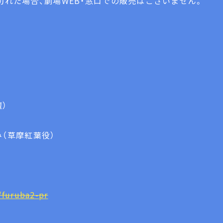
れた場合、劇場WEB・窓口での販売はございません。
壇）
み（草摩紅葉役）
/furuba2-pr