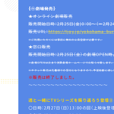
【①劇場発売】
★オンライン劇場販売
販売開始日時：2月25日(金)0：00～（＝2月2
販売URL：
https://tjoy.jp/yokohama_bu
※ご利用いただくには事前に無料の会員登録が必要です。
★窓口販売
販売開始日時：2月25日（金）の劇場OPEN
※劇場OPENは決まり次第劇場ホームページでお知らせ致します。
※チケット販売は先着順での受付となりますので、予定枚数に達し
※販売は終了しました。
～～～～～～～～～～～～～～～～～～
透と一緒にTVシリーズを振り返ろう登壇②
〇日時：2月27日（日）13：00の回（上映後登