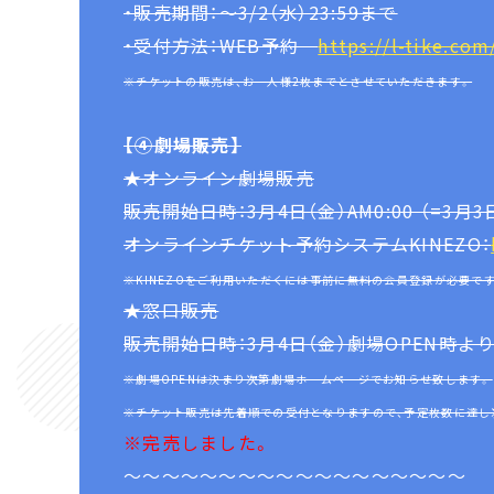
・販売期間：～3/2（水）23:59まで
・受付方法：WEB予約
https://l-tike.com
※チケットの販売は、お一人様2枚までとさせていただきます。
【④劇場販売】
★オンライン劇場販売
販売開始日時：3月4日（金）AM0:00 （=3月3
オンラインチケット予約システムKINEZO：
※KINEZOをご利用いただくには事前に無料の会員登録が必要で
★窓口販売
販売開始日時：3月4日（金）劇場OPEN時よ
※劇場OPENは決まり次第劇場ホームページでお知らせ致します。
※チケット販売は先着順での受付となりますので、予定枚数に達し
※完売しました。
～～～～～～～～～～～～～～～～～～