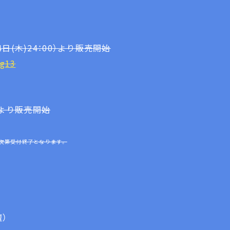
4日(木)24：00）より販売開始
rg13
時より販売開始
次第受付終了となります。
壇）