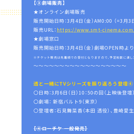
【③劇場販売】
★オンライン劇場販売
販売開始日時：3月4日（金）AM0:00 （=3月3
販売URL：
https://www.smt-cinema.com/
★劇場窓口
販売開始日時：3月4日（金）劇場OPEN時よ
※チケット販売は先着順での受付となりますので、予定枚数に達し
～～～～～～～～～～～～～～～～～～
透と一緒にTVシリーズを振り返ろう登壇④
〇日時：3月6日（日）10：50の回（上映後登壇
〇劇場： 新宿バルト9（東京）
〇登壇者：石見舞菜香（本田 透役）、豊崎愛生
【④ローチケ 一般発売】